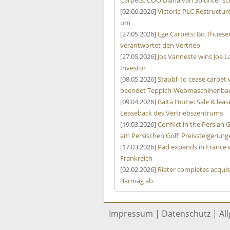
Carpets: COO Diana van Splunter sc
[02.06.2026]
Victoria PLC Restruct
um
[27.05.2026]
Ege Carpets: Bo Thuese
verantwortet den Vertrieb
[27.05.2026]
Jos Vanneste wins Joe L
Investor
[08.05.2026]
Stäubli to cease carpe
beendet Teppich-Webmaschinenbau
[09.04.2026]
Balta Home: Sale & leas
Leaseback des Vertriebszentrums
[19.03.2026]
Conflict in the Persian G
am Persischen Golf: Preissteigerun
[17.03.2026]
Pad expands in France 
Frankreich
[02.02.2026]
Rieter completes acquis
Barmag ab
Impressum
|
Datenschutz
|
Al