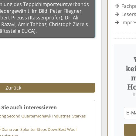
mlung des Teppichimporteursverbands
Fachp
dergewählt. Im Bild: Peter Fliegner
Lesers
ert Preuss (Kassenprüfer), Dr. Ali
Impre
i Razavi, Amir Tahbaz, Christoph Ziereis
ftsstelle EUCA).
ke
m
Ho
Zurück
h
Sie auch interessieren
rong Second Quarter
Mohawk Industries: Starkes
 Diana van Splunter Steps Down
Best Wool