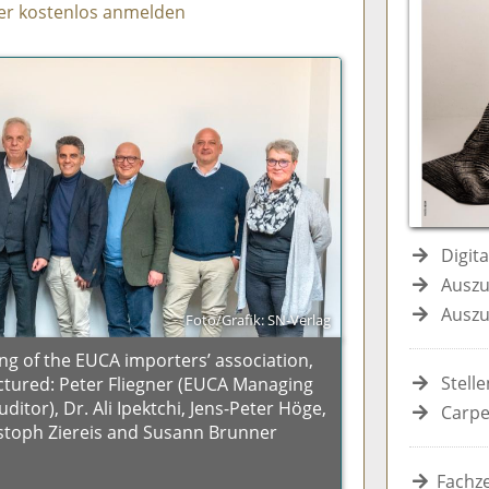
er kostenlos anmelden
e
n
e
n
n
Digit
Auszu
Auszu
Foto/Grafik: SN-Verlag
ng of the EUCA importers’ association,
Stell
ictured: Peter Fliegner (EUCA Managing
ditor), Dr. Ali Ipektchi, Jens-Peter Höge,
Carpe
ristoph Ziereis and Susann Brunner
Fachze