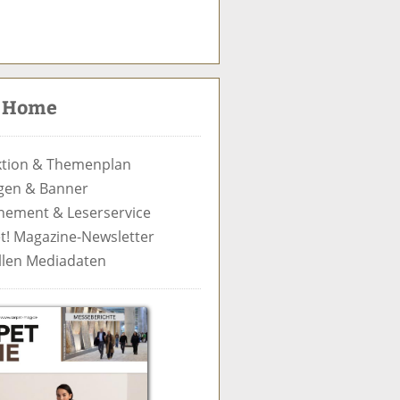
S
u
c
t Home
h
e
tion & Themenplan
gen & Banner
ement & Leserservice
t! Magazine-Newsletter
llen Mediadaten