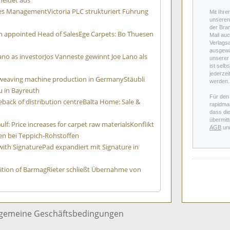
heidet aus
ures Management
Victoria PLC strukturiert Führung
Mit Ihre
unseren 
der Bra
n appointed Head of Sales
Ege Carpets: Bo Thuesen
Mail auc
Verlags
ausgewä
ano as investor
Jos Vanneste gewinnt Joe Lano als
unserer 
ist selb
jederzei
t weaving machine production in Germany
Stäubli
werden.
 in Bayreuth
Für den
eback of distribution centre
Balta Home: Sale &
rapidmai
dass di
übermitt
ulf: Price increases for carpet raw materials
Konflikt
AGB
un
gen bei Teppich-Rohstoffen
with Signature
Pad expandiert mit Signature in
ition of Barmag
Rieter schließt Übernahme von
lgemeine Geschäftsbedingungen