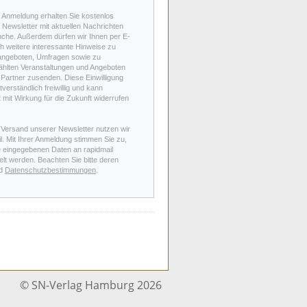
r Anmeldung erhalten Sie kostenlos
Newsletter mit aktuellen Nachrichten
nche. Außerdem dürfen wir Ihnen per E-
h weitere interessante Hinweise zu
angeboten, Umfragen sowie zu
hlten Veranstaltungen und Angeboten
Partner zusenden. Diese Einwilligung
stverständlich freiwillig und kann
t mit Wirkung für die Zukunft widerrufen
 Versand unserer Newsletter nutzen wir
l. Mit Ihrer Anmeldung stimmen Sie zu,
e eingegebenen Daten an rapidmail
elt werden. Beachten Sie bitte deren
d
Datenschutzbestimmungen
.
© SN-Verlag Hamburg 2026