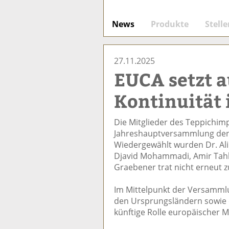
News
Produkte
Stell
27.11.2025
EUCA setzt a
Kontinuität
Die Mitglieder des Teppichi
Jahreshauptversammlung den
Wiedergewählt wurden Dr. Ali I
Djavid Mohammadi, Amir Tahba
Graebener trat nicht erneut z
Im Mittelpunkt der Versamml
den Ursprungsländern sowie e
künftige Rolle europäischer 