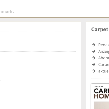
enmarkt
Carpe
Redak
Anzei
Abonn
Carpe
:
aktue
.