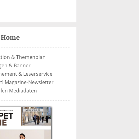
S
u
c
t Home
h
e
tion & Themenplan
gen & Banner
ement & Leserservice
t! Magazine-Newsletter
llen Mediadaten