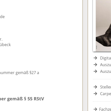
.de
r.
Lübeck
Digit
Auszu
Auszu
snummer gemäß §27 a
Stell
Carpe
her gemäß § 55 RStV
Fachze