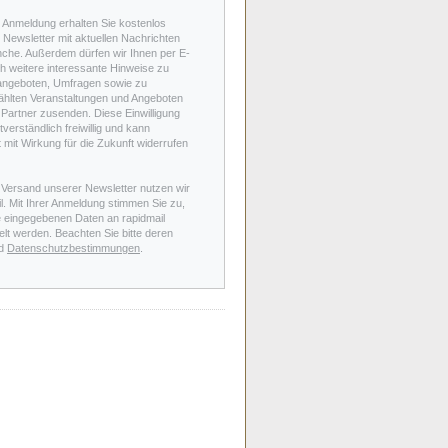
r Anmeldung erhalten Sie kostenlos
Newsletter mit aktuellen Nachrichten
nche. Außerdem dürfen wir Ihnen per E-
h weitere interessante Hinweise zu
angeboten, Umfragen sowie zu
hlten Veranstaltungen und Angeboten
Partner zusenden. Diese Einwilligung
stverständlich freiwillig und kann
t mit Wirkung für die Zukunft widerrufen
 Versand unserer Newsletter nutzen wir
l. Mit Ihrer Anmeldung stimmen Sie zu,
e eingegebenen Daten an rapidmail
elt werden. Beachten Sie bitte deren
d
Datenschutzbestimmungen
.