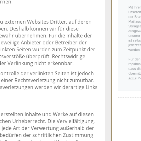
rnen.
Mit Ihre
unseren 
der Bra
u externen Websites Dritter, auf deren
Mail auc
Verlags
aben. Deshalb können wir für diese
ausgewä
ewähr übernehmen. Für die Inhalte der
unserer 
ist selb
r jeweilige Anbieter oder Betreiber der
jederzei
rlinkten Seiten wurden zum Zeitpunkt der
werden.
tsverstöße überprüft. Rechtswidrige
Für den
der Verlinkung nicht erkennbar.
rapidmai
dass di
ntrolle der verlinkten Seiten ist jedoch
übermitt
AGB
un
einer Rechtsverletzung nicht zumutbar.
verletzungen werden wir derartige Links
 erstellten Inhalte und Werke auf diesen
hen Urheberrecht. Die Vervielfältigung,
 jede Art der Verwertung außerhalb der
bedürfen der schriftlichen Zustimmung