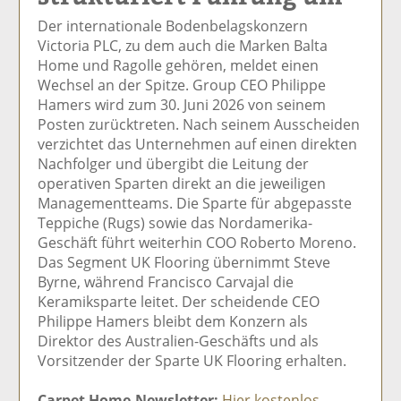
el
el
el
el
el
Der internationale Bodenbelagskonzern
a
t
a
p
D
Victoria PLC, zu dem auch die Marken Balta
uf
wi
uf
er
ru
Home und Ragolle gehören, meldet einen
F
tt
Li
E
ck
Wechsel an der Spitze. Group CEO Philippe
ac
er
n
m
e
Hamers wird zum 30. Juni 2026 von seinem
e
n
k
ai
n
Posten zurücktreten. Nach seinem Ausscheiden
b
e
l
verzichtet das Unternehmen auf einen direkten
o
di
v
Nachfolger und übergibt die Leitung der
o
n
er
operativen Sparten direkt an die jeweiligen
k
te
se
Managementteams. Die Sparte für abgepasste
te
il
n
Teppiche (Rugs) sowie das Nordamerika-
il
e
d
Geschäft führt weiterhin COO Roberto Moreno.
e
n
e
Das Segment UK Flooring übernimmt Steve
n
n
Byrne, während Francisco Carvajal die
Keramiksparte leitet. Der scheidende CEO
Philippe Hamers bleibt dem Konzern als
Direktor des Australien-Geschäfts und als
Vorsitzender der Sparte UK Flooring erhalten.
Carpet Home-Newsletter:
Hier kostenlos