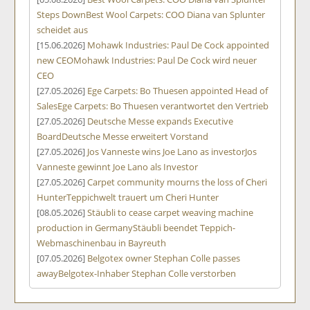
Steps Down
Best Wool Carpets: COO Diana van Splunter
scheidet aus
[15.06.2026]
Mohawk Industries: Paul De Cock appointed
new CEO
Mohawk Industries: Paul De Cock wird neuer
CEO
[27.05.2026]
Ege Carpets: Bo Thuesen appointed Head of
Sales
Ege Carpets: Bo Thuesen verantwortet den Vertrieb
[27.05.2026]
Deutsche Messe expands Executive
Board
Deutsche Messe erweitert Vorstand
[27.05.2026]
Jos Vanneste wins Joe Lano as investor
Jos
Vanneste gewinnt Joe Lano als Investor
[27.05.2026]
Carpet community mourns the loss of Cheri
Hunter
Teppichwelt trauert um Cheri Hunter
[08.05.2026]
Stäubli to cease carpet weaving machine
production in Germany
Stäubli beendet Teppich-
Webmaschinenbau in Bayreuth
[07.05.2026]
Belgotex owner Stephan Colle passes
away
Belgotex-Inhaber Stephan Colle verstorben