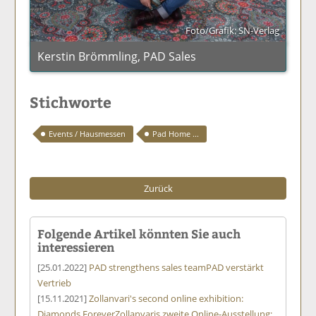
Foto/Grafik: SN-Verlag
Kerstin Brömmling, PAD Sales
Stichworte
Events / Hausmessen
Pad Home ...
Zurück
Folgende Artikel könnten Sie auch
interessieren
[25.01.2022]
PAD strengthens sales team
PAD verstärkt
Vertrieb
[15.11.2021]
Zollanvari's second online exhibition:
Diamonds Forever
Zollanvaris zweite Online-Ausstellung: