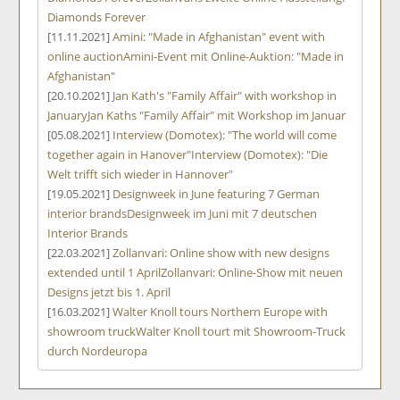
Diamonds Forever
[11.11.2021]
Amini: "Made in Afghanistan" event with
online auction
Amini-Event mit Online-Auktion: "Made in
Afghanistan"
[20.10.2021]
Jan Kath's "Family Affair" with workshop in
January
Jan Kaths "Family Affair" mit Workshop im Januar
[05.08.2021]
Interview (Domotex): "The world will come
together again in Hanover"
Interview (Domotex): "Die
Welt trifft sich wieder in Hannover"
[19.05.2021]
Designweek in June featuring 7 German
interior brands
Designweek im Juni mit 7 deutschen
Interior Brands
[22.03.2021]
Zollanvari: Online show with new designs
extended until 1 April
Zollanvari: Online-Show mit neuen
Designs jetzt bis 1. April
[16.03.2021]
Walter Knoll tours Northern Europe with
showroom truck
Walter Knoll tourt mit Showroom-Truck
durch Nordeuropa