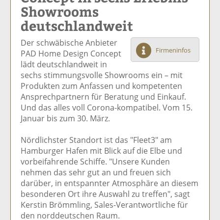
Showrooms
el
el
el
el
el
a
t
a
p
D
deutschlandweit
uf
wi
uf
er
ru
F
tt
Li
E
ck
Der schwäbische Anbieter
ac
er
n
m
e
Firmeninfos
PAD Home Design Concept
e
n
k
ai
n
lädt deutschlandweit in
b
e
l
sechs stimmungsvolle Showrooms ein – mit
o
di
v
Produkten zum Anfassen und kompetenten
o
n
er
Ansprechpartnern für Beratung und Einkauf.
k
te
se
Und das alles voll Corona-kompatibel. Vom 15.
te
il
n
Januar bis zum 30. März.
il
e
d
e
n
e
Nördlichster Standort ist das "Fleet3" am
n
n
Hamburger Hafen mit Blick auf die Elbe und
vorbeifahrende Schiffe. "Unsere Kunden
nehmen das sehr gut an und freuen sich
darüber, in entspannter Atmosphäre an diesem
besonderen Ort ihre Auswahl zu treffen", sagt
Kerstin Brömmling, Sales-Verantwortliche für
den norddeutschen Raum.