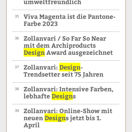
umweltfreundlich
Viva Magenta ist die Pantone-
35
Farbe 2023
Zollanvari / So Far So Near
36
mit dem Archiproducts
Design
Award ausgezeichnet
Zollanvari:
Design
-
37
Trendsetter seit 75 Jahren
Zollanvari: Intensive Farben,
38
lebhafte
Design
s
Zollanvari: Online-Show mit
39
neuen
Design
s jetzt bis 1.
April