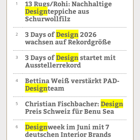
13 Rugs/Rohi: Nachhaltige
1
Design
teppiche aus
Schurwollfilz
3 Days of
Design
2026
2
wachsen auf Rekordgröße
3 Days of
Design
startet mit
3
Ausstellerrekord
Bettina Weiß verstärkt PAD-
4
Design
team
Christian Fischbacher:
Design
5
Preis Schweiz für Benu Sea
Design
week im Juni mit 7
6
deutschen Interior Brands