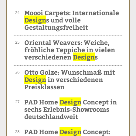
Moooi Carpets: Internationale
24
Design
s und volle
Gestaltungsfreiheit
Oriental Weavers: Weiche,
25
fröhliche Teppiche in vielen
verschiedenen
Design
s
Otto Golze: Wunschmaß mit
26
Design
in verschiedenen
Preisklassen
PAD Home
Design
Concept in
27
sechs Erlebnis-Showrooms
deutschlandweit
PAD Home
Design
Concept:
28