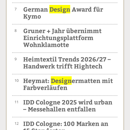
German
Design
Award für
7
Kymo
Gruner + Jahr übernimmt
8
Einrichtungsplattform
Wohnklamotte
Heimtextil Trends 2026/27 –
9
Handwerk trifft Hightech
Heymat:
Design
ermatten mit
10
Farbverläufen
IDD Cologne 2025 wird urban
11
– Messehallen entfallen
IDD Cologne: 100 Marken an
12