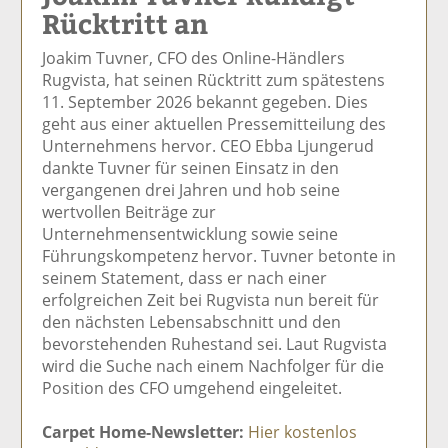
Rücktritt an
el
el
el
el
el
a
t
a
p
D
Joakim Tuvner, CFO des Online-Händlers
uf
wi
uf
er
ru
Rugvista, hat seinen Rücktritt zum spätestens
F
tt
Li
E
ck
11. September 2026 bekannt gegeben. Dies
ac
er
n
m
e
geht aus einer aktuellen Pressemitteilung des
e
n
k
ai
n
Unternehmens hervor. CEO Ebba Ljungerud
b
e
l
dankte Tuvner für seinen Einsatz in den
o
di
v
vergangenen drei Jahren und hob seine
o
n
er
wertvollen Beiträge zur
k
te
se
Unternehmensentwicklung sowie seine
te
il
n
Führungskompetenz hervor. Tuvner betonte in
il
e
d
seinem Statement, dass er nach einer
e
n
e
erfolgreichen Zeit bei Rugvista nun bereit für
n
n
den nächsten Lebensabschnitt und den
bevorstehenden Ruhestand sei. Laut Rugvista
wird die Suche nach einem Nachfolger für die
Position des CFO umgehend eingeleitet.
Carpet Home-Newsletter:
Hier kostenlos