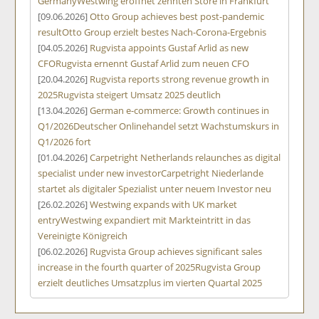
Germany
Westwing eröffnet zehnten Store in Frankfurt
[09.06.2026]
Otto Group achieves best post-pandemic
result
Otto Group erzielt bestes Nach-Corona-Ergebnis
[04.05.2026]
Rugvista appoints Gustaf Arlid as new
CFO
Rugvista ernennt Gustaf Arlid zum neuen CFO
[20.04.2026]
Rugvista reports strong revenue growth in
2025
Rugvista steigert Umsatz 2025 deutlich
[13.04.2026]
German e-commerce: Growth continues in
Q1/2026
Deutscher Onlinehandel setzt Wachstumskurs in
Q1/2026 fort
[01.04.2026]
Carpetright Netherlands relaunches as digital
specialist under new investor
Carpetright Niederlande
startet als digitaler Spezialist unter neuem Investor neu
[26.02.2026]
Westwing expands with UK market
entry
Westwing expandiert mit Markteintritt in das
Vereinigte Königreich
[06.02.2026]
Rugvista Group achieves significant sales
increase in the fourth quarter of 2025
Rugvista Group
erzielt deutliches Umsatzplus im vierten Quartal 2025