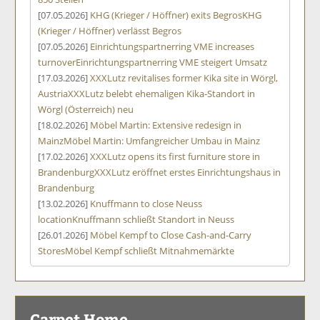
[07.05.2026]
KHG (Krieger / Höffner) exits Begros
KHG
(Krieger / Höffner) verlässt Begros
[07.05.2026]
Einrichtungspartnerring VME increases
turnover
Einrichtungspartnerring VME steigert Umsatz
[17.03.2026]
XXXLutz revitalises former Kika site in Wörgl,
Austria
XXXLutz belebt ehemaligen Kika-Standort in
Wörgl (Österreich) neu
[18.02.2026]
Möbel Martin: Extensive redesign in
Mainz
Möbel Martin: Umfangreicher Umbau in Mainz
[17.02.2026]
XXXLutz opens its first furniture store in
Brandenburg
XXXLutz eröffnet erstes Einrichtungshaus in
Brandenburg
[13.02.2026]
Knuffmann to close Neuss
location
Knuffmann schließt Standort in Neuss
[26.01.2026]
Möbel Kempf to Close Cash-and-Carry
Stores
Möbel Kempf schließt Mitnahmemärkte
Carpet Home