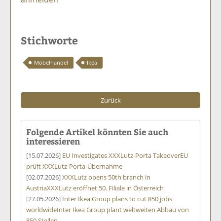
Stichworte
Möbelhandel
Ikea
Zurück
Folgende Artikel könnten Sie auch
interessieren
[15.07.2026]
EU Investigates XXXLutz-Porta Takeover
EU
prüft XXXLutz-Porta-Übernahme
[02.07.2026]
XXXLutz opens 50th branch in
Austria
XXXLutz eröffnet 50. Filiale in Österreich
[27.05.2026]
Inter Ikea Group plans to cut 850 jobs
worldwide
Inter Ikea Group plant weltweiten Abbau von
850 Stellen