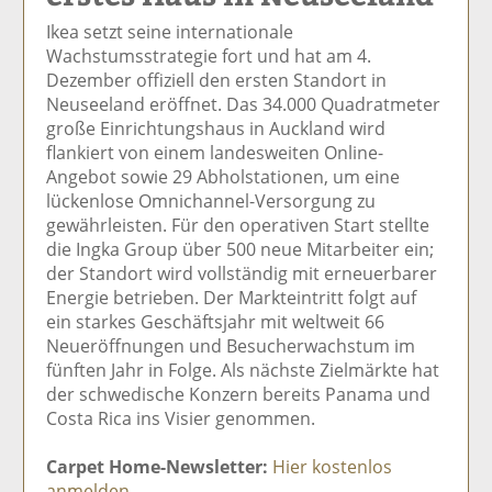
el
el
el
el
el
Ikea setzt seine internationale
a
t
a
p
D
Wachstumsstrategie fort und hat am 4.
uf
wi
uf
er
ru
Dezember offiziell den ersten Standort in
F
tt
Li
E
ck
Neuseeland eröffnet. Das 34.000 Quadratmeter
ac
er
n
m
e
große Einrichtungshaus in Auckland wird
e
n
k
ai
n
flankiert von einem landesweiten Online-
b
e
l
Angebot sowie 29 Abholstationen, um eine
o
di
v
lückenlose Omnichannel-Versorgung zu
o
n
er
gewährleisten. Für den operativen Start stellte
k
te
se
die Ingka Group über 500 neue Mitarbeiter ein;
te
il
n
der Standort wird vollständig mit erneuerbarer
il
e
d
Energie betrieben. Der Markteintritt folgt auf
e
n
e
ein starkes Geschäftsjahr mit weltweit 66
n
n
Neueröffnungen und Besucherwachstum im
fünften Jahr in Folge. Als nächste Zielmärkte hat
der schwedische Konzern bereits Panama und
Costa Rica ins Visier genommen.
Carpet Home-Newsletter:
Hier kostenlos
anmelden