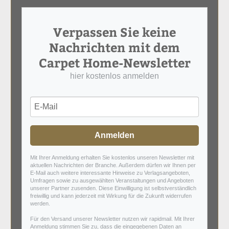
Verpassen Sie keine
Nachrichten mit dem
Carpet Home-Newsletter
hier kostenlos anmelden
Anmelden
Mit Ihrer Anmeldung erhalten Sie kostenlos unseren Newsletter mit
aktuellen Nachrichten der Branche. Außerdem dürfen wir Ihnen per
E-Mail auch weitere interessante Hinweise zu Verlagsangeboten,
Umfragen sowie zu ausgewählten Veranstaltungen und Angeboten
unserer Partner zusenden. Diese Einwilligung ist selbstverständlich
freiwillig und kann jederzeit mit Wirkung für die Zukunft widerrufen
werden.
Für den Versand unserer Newsletter nutzen wir rapidmail. Mit Ihrer
Anmeldung stimmen Sie zu, dass die eingegebenen Daten an