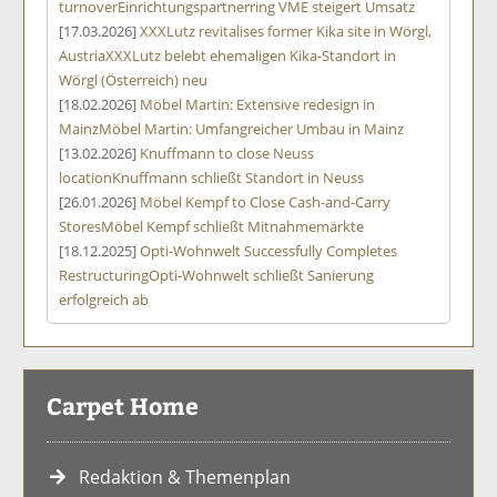
turnover
Einrichtungspartnerring VME steigert Umsatz
[17.03.2026]
XXXLutz revitalises former Kika site in Wörgl,
Austria
XXXLutz belebt ehemaligen Kika-Standort in
Wörgl (Österreich) neu
[18.02.2026]
Möbel Martin: Extensive redesign in
Mainz
Möbel Martin: Umfangreicher Umbau in Mainz
[13.02.2026]
Knuffmann to close Neuss
location
Knuffmann schließt Standort in Neuss
[26.01.2026]
Möbel Kempf to Close Cash-and-Carry
Stores
Möbel Kempf schließt Mitnahmemärkte
[18.12.2025]
Opti-Wohnwelt Successfully Completes
Restructuring
Opti-Wohnwelt schließt Sanierung
erfolgreich ab
Carpet Home
Redaktion & Themenplan