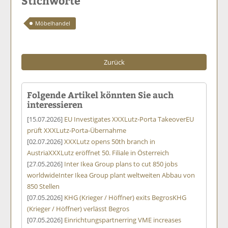
Stichworte
Möbelhandel
Zurück
Folgende Artikel könnten Sie auch
interessieren
[15.07.2026]
EU Investigates XXXLutz-Porta Takeover
EU
prüft XXXLutz-Porta-Übernahme
[02.07.2026]
XXXLutz opens 50th branch in
Austria
XXXLutz eröffnet 50. Filiale in Österreich
[27.05.2026]
Inter Ikea Group plans to cut 850 jobs
worldwide
Inter Ikea Group plant weltweiten Abbau von
850 Stellen
[07.05.2026]
KHG (Krieger / Höffner) exits Begros
KHG
(Krieger / Höffner) verlässt Begros
[07.05.2026]
Einrichtungspartnerring VME increases