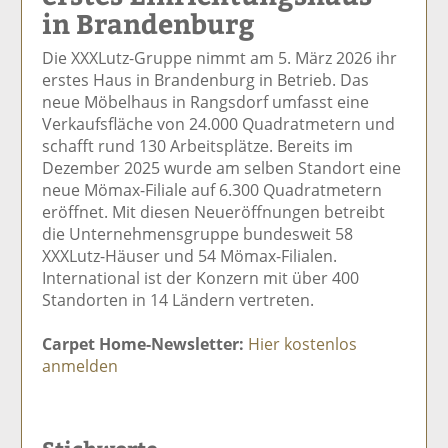
in Brandenburg
el
el
el
el
el
a
t
a
p
D
Die XXXLutz-Gruppe nimmt am 5. März 2026 ihr
uf
wi
uf
er
ru
erstes Haus in Brandenburg in Betrieb. Das
F
tt
Li
E
ck
neue Möbelhaus in Rangsdorf umfasst eine
ac
er
n
m
e
Verkaufsfläche von 24.000 Quadratmetern und
e
n
k
ai
n
schafft rund 130 Arbeitsplätze. Bereits im
b
e
l
Dezember 2025 wurde am selben Standort eine
o
di
v
neue Mömax-Filiale auf 6.300 Quadratmetern
o
n
er
eröffnet. Mit diesen Neueröffnungen betreibt
k
te
se
die Unternehmensgruppe bundesweit 58
te
il
n
XXXLutz-Häuser und 54 Mömax-Filialen.
il
e
d
International ist der Konzern mit über 400
e
n
e
Standorten in 14 Ländern vertreten.
n
n
Carpet Home-Newsletter:
Hier kostenlos
anmelden