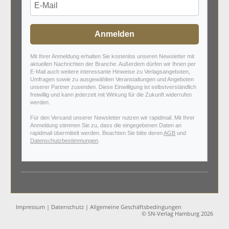
Anmelden
Mit Ihrer Anmeldung erhalten Sie kostenlos unseren Newsletter mit
aktuellen Nachrichten der Branche. Außerdem dürfen wir Ihnen per
E-Mail auch weitere interessante Hinweise zu Verlagsangeboten,
Umfragen sowie zu ausgewählten Veranstaltungen und Angeboten
unserer Partner zusenden. Diese Einwilligung ist selbstverständlich
freiwillig und kann jederzeit mit Wirkung für die Zukunft widerrufen
werden.
Für den Versand unserer Newsletter nutzen wir rapidmail. Mit Ihrer
Anmeldung stimmen Sie zu, dass die eingegebenen Daten an
rapidmail übermittelt werden. Beachten Sie bitte deren
AGB
und
Datenschutzbestimmungen
.
Impressum
|
Datenschutz
|
Allgemeine Geschäftsbedingungen
© SN-Verlag Hamburg 2026