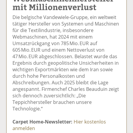
mit Millionenverlust
el
el
el
el
el
a
t
a
p
D
Die belgische Vandewiele-Gruppe, ein weltweit
uf
wi
uf
er
ru
tätiger Hersteller von Systemen und Maschinen
F
tt
Li
E
ck
für die Textilindustrie, insbesondere
ac
er
n
m
e
Webmaschinen, hat 2024 mit einem
e
n
k
ai
n
Umsatzrückgang von 785 Mio. EUR auf
b
e
l
605 Mio. EUR und einem Nettoverlust von
o
di
v
47 Mio. EUR abgeschlossen. Belastet wurde das
o
n
er
Ergebnis durch geopolitische Unsicherheiten in
k
te
se
wichtigen Exportmärkten wie dem Iran sowie
te
il
n
durch hohe Personalkosten und
il
e
d
Abschreibungen. Auch 2025 bleibt die Lage
e
n
e
angespannt. Firmenchef Charles Beauduin zeigt
n
n
sich dennoch zuversichtlich: „Die
Teppichhersteller brauchen unsere
Technologie.“
Carpet Home-Newsletter:
Hier kostenlos
anmelden