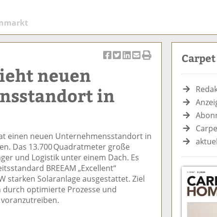
enmarkt
Carpe
Ar
Ar
Ar
Ar
Ar
zieht neuen
ti
ti
ti
ti
ti
k
k
k
k
k
sstandort in
Redak
el
el
el
el
el
Anzei
a
t
a
p
D
Abonn
uf
wi
uf
er
ru
F
tt
Li
E
ck
Carpe
hat einen neuen Unternehmensstandort in
ac
er
n
m
e
aktue
en. Das 13.700 Quadratmeter große
e
n
k
ai
n
ger und Logistik unter einem Dach. Es
b
e
l
itsstandard BREEAM „Excellent“
o
di
v
 kW starken Solaranlage ausgestattet. Ziel
o
n
er
um durch optimierte Prozesse und
k
te
se
 voranzutreiben.
te
il
n
il
e
d