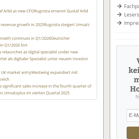
Fachp
f Arlid as new CFO
Rugvista ernennt Gustaf Arlid
Lesers
Impre
g revenue growth in 2025
Rugvista steigert Umsatz
owth continues in Q1/2026
Deutscher
in Q1/2026 fort
 relaunches as digital specialist under new
tet als digitaler Spezialist unter neuem Investor
ke
 UK market entry
Westwing expandiert mit
m
greich
significant sales increase in the fourth quarter of
Ho
hes Umsatzplus im vierten Quartal 2025
h