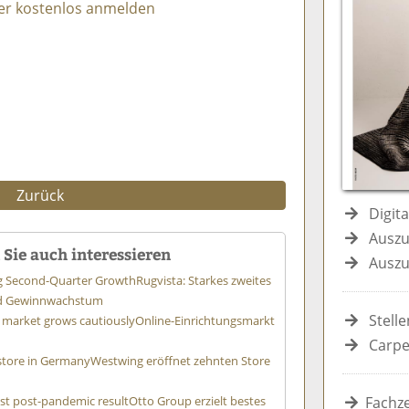
er kostenlos anmelden
e
n
e
n
n
Zurück
Digit
Auszu
Sie auch interessieren
Auszu
ng Second-Quarter Growth
Rugvista: Starkes zweites
nd Gewinnwachstum
Stell
 market grows cautiously
Online-Einrichtungsmarkt
Carpe
store in Germany
Westwing eröffnet zehnten Store
st post-pandemic result
Otto Group erzielt bestes
Fachze