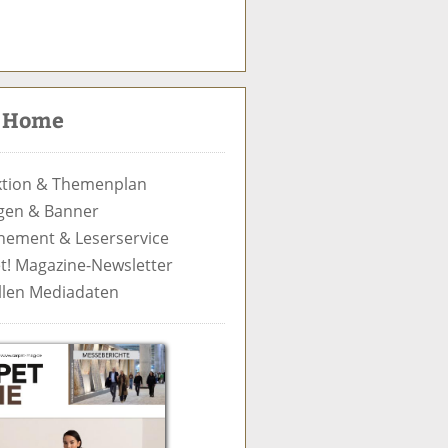
S
u
c
t Home
h
e
tion & Themenplan
gen & Banner
ement & Leserservice
t! Magazine-Newsletter
llen Mediadaten