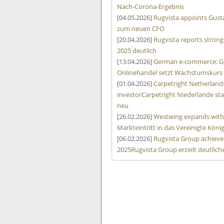
Nach-Corona-Ergebnis
[04.05.2026]
Rugvista appoints Gusta
zum neuen CFO
[20.04.2026]
Rugvista reports stron
2025 deutlich
[13.04.2026]
German e-commerce: Gr
Onlinehandel setzt Wachstumskurs 
[01.04.2026]
Carpetright Netherlands
investor
Carpetright Niederlande star
neu
[26.02.2026]
Westwing expands with
Markteintritt in das Vereinigte Köni
[06.02.2026]
Rugvista Group achieves 
2025
Rugvista Group erzielt deutlic