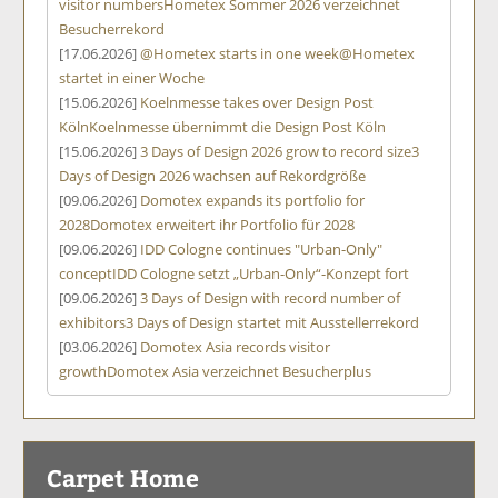
visitor numbers
Hometex Sommer 2026 verzeichnet
Besucherrekord
[17.06.2026]
@Hometex starts in one week
@Hometex
startet in einer Woche
[15.06.2026]
Koelnmesse takes over Design Post
Köln
Koelnmesse übernimmt die Design Post Köln
[15.06.2026]
3 Days of Design 2026 grow to record size
3
Days of Design 2026 wachsen auf Rekordgröße
[09.06.2026]
Domotex expands its portfolio for
2028
Domotex erweitert ihr Portfolio für 2028
[09.06.2026]
IDD Cologne continues "Urban-Only"
concept
IDD Cologne setzt „Urban-Only“-Konzept fort
[09.06.2026]
3 Days of Design with record number of
exhibitors
3 Days of Design startet mit Ausstellerrekord
[03.06.2026]
Domotex Asia records visitor
growth
Domotex Asia verzeichnet Besucherplus
Carpet Home