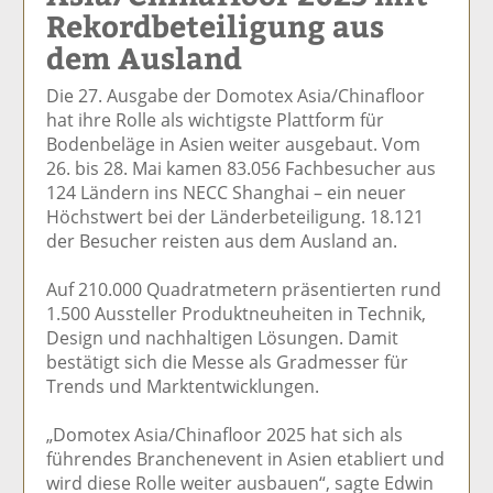
Rekordbeteiligung aus
el
el
el
el
el
a
t
a
p
D
dem Ausland
uf
wi
uf
er
ru
F
tt
Li
E
ck
Die 27. Ausgabe der Domotex Asia/Chinafloor
ac
er
n
m
e
hat ihre Rolle als wichtigste Plattform für
e
n
k
ai
n
Bodenbeläge in Asien weiter ausgebaut. Vom
b
e
l
26. bis 28. Mai kamen 83.056 Fachbesucher aus
o
di
v
124 Ländern ins NECC Shanghai – ein neuer
o
n
er
Höchstwert bei der Länderbeteiligung. 18.121
k
te
se
der Besucher reisten aus dem Ausland an.
te
il
n
il
e
d
Auf 210.000 Quadratmetern präsentierten rund
e
n
e
1.500 Aussteller Produktneuheiten in Technik,
n
n
Design und nachhaltigen Lösungen. Damit
bestätigt sich die Messe als Gradmesser für
Trends und Marktentwicklungen.
„Domotex Asia/Chinafloor 2025 hat sich als
führendes Branchenevent in Asien etabliert und
wird diese Rolle weiter ausbauen“, sagte Edwin