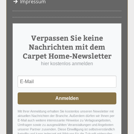
Impressum
Verpassen Sie keine
Nachrichten mit dem
Carpet Home-Newsletter
hier kostenlos anmelden
Anmelden
Mit Ihrer Anmeldung erhalten Sie kostenlos unseren Newsletter mit
aktuellen Nachrichten der Branche. Außerdem dürfen wir Ihnen per
E-Mail auch weitere interessante Hinweise zu Verlagsangeboten,
Umfragen sowie zu ausgewählten Veranstaltungen und Angeboten
unserer Partner zusenden. Diese Einwilligung ist selbstverständlich
freiwillig und kann jederzeit mit Wirkung für die Zukunft widerrufen