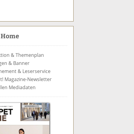
S
u
c
t Home
h
e
tion & Themenplan
gen & Banner
ement & Leserservice
t! Magazine-Newsletter
llen Mediadaten