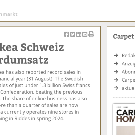
enmarkt
Carpe
Ar
Ar
Ar
Ar
Ar
Ikea Schweiz
ti
ti
ti
ti
ti
k
k
k
k
k
rdumsatz
Redak
el
el
el
el
el
Anzei
a
t
a
p
D
Abonn
ea has also reported record sales in
uf
wi
uf
er
ru
nancial year (31 August). The Swedish
F
tt
Li
E
ck
Carpe
les of just under 1.3 billion Swiss francs
ac
er
n
m
e
aktue
ss Confederation, beating the previous
e
n
k
ai
n
. The share of online business has also
b
e
l
ore than a quarter of sales are now
o
di
v
ea currently operates nine stores in
o
n
er
ing in Riddes in spring 2024.
k
te
se
te
il
n
il
e
d