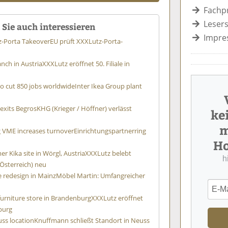
Fachp
Lesers
Sie auch interessieren
Impre
z-Porta Takeover
EU prüft XXXLutz-Porta-
nch in Austria
XXXLutz eröffnet 50. Filiale in
to cut 850 jobs worldwide
Inter Ikea Group plant
 exits Begros
KHG (Krieger / Höffner) verlässt
ke
m
g VME increases turnover
Einrichtungspartnerring
Ho
er Kika site in Wörgl, Austria
XXXLutz belebt
h
Österreich) neu
 redesign in Mainz
Möbel Martin: Umfangreicher
 furniture store in Brandenburg
XXXLutz eröffnet
burg
ss location
Knuffmann schließt Standort in Neuss