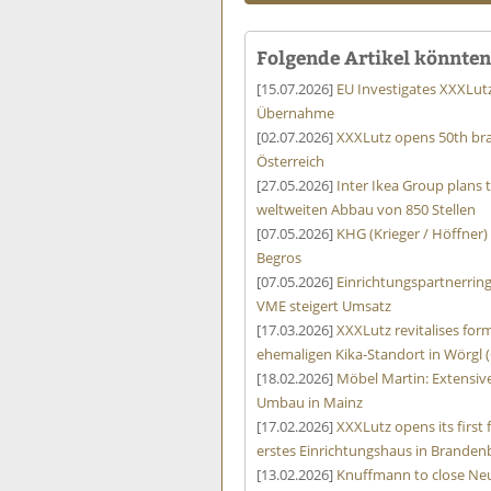
Folgende Artikel könnten 
[15.07.2026]
EU Investigates XXXLut
Übernahme
[02.07.2026]
XXXLutz opens 50th bra
Österreich
[27.05.2026]
Inter Ikea Group plans 
weltweiten Abbau von 850 Stellen
[07.05.2026]
KHG (Krieger / Höffner)
Begros
[07.05.2026]
Einrichtungspartnerrin
VME steigert Umsatz
[17.03.2026]
XXXLutz revitalises form
ehemaligen Kika-Standort in Wörgl (
[18.02.2026]
Möbel Martin: Extensive
Umbau in Mainz
[17.02.2026]
XXXLutz opens its first
erstes Einrichtungshaus in Branden
[13.02.2026]
Knuffmann to close Neu