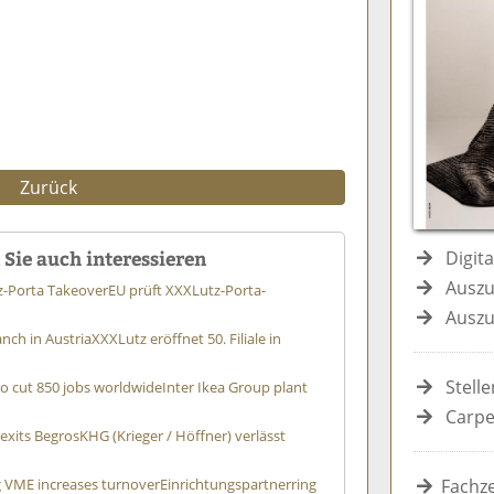
e
n
e
n
n
Zurück
Sie auch interessieren
Digit
Auszu
z-Porta Takeover
EU prüft XXXLutz-Porta-
Auszu
nch in Austria
XXXLutz eröffnet 50. Filiale in
Stell
to cut 850 jobs worldwide
Inter Ikea Group plant
Carpe
 exits Begros
KHG (Krieger / Höffner) verlässt
g VME increases turnover
Einrichtungspartnerring
Fachze