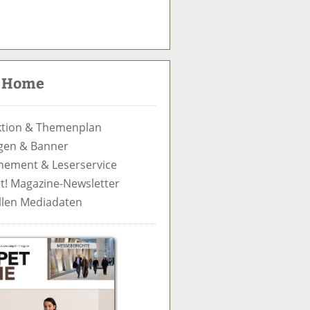
S
u
c
t Home
h
e
tion & Themenplan
gen & Banner
ement & Leserservice
t! Magazine-Newsletter
llen Mediadaten