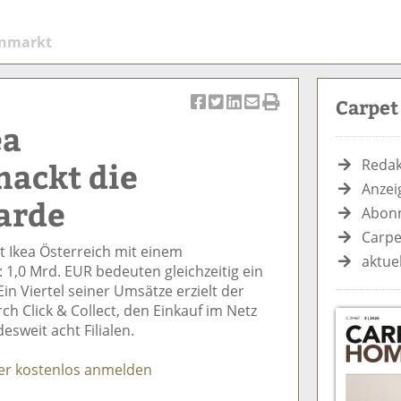
enmarkt
Carpe
Ar
Ar
Ar
Ar
Ar
ea
ti
ti
ti
ti
ti
k
k
k
k
k
nackt die
Redak
el
el
el
el
el
Anzei
a
t
a
p
D
arde
Abonn
uf
wi
uf
er
ru
F
tt
Li
E
ck
Carpe
t Ikea Österreich mit einem
ac
er
n
m
e
aktue
1,0 Mrd. EUR bedeuten gleichzeitig ein
e
n
k
ai
n
in Viertel seiner Umsätze erzielt der
b
e
l
h Click & Collect, den Einkauf im Netz
o
di
v
esweit acht Filialen.
o
n
er
k
te
se
er kostenlos anmelden
te
il
n
il
e
d