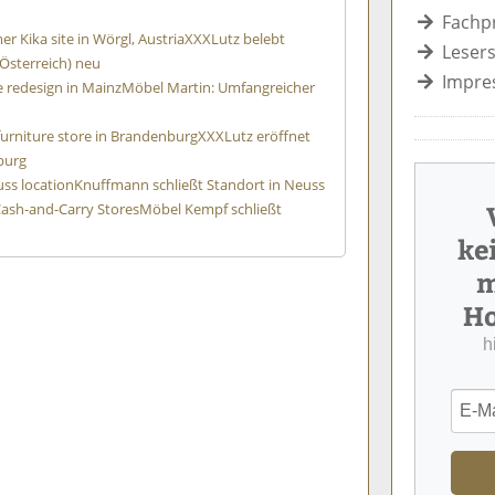
Fachp
er Kika site in Wörgl, Austria
XXXLutz belebt
Lesers
Österreich) neu
Impre
 redesign in Mainz
Möbel Martin: Umfangreicher
 furniture store in Brandenburg
XXXLutz eröffnet
burg
ss location
Knuffmann schließt Standort in Neuss
ash-and-Carry Stores
Möbel Kempf schließt
ke
m
Ho
h