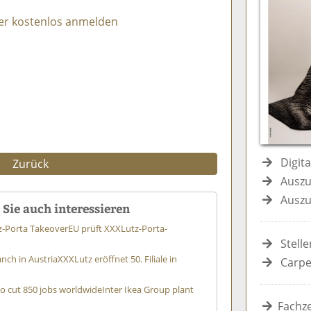
e
n
e
er kostenlos anmelden
n
n
Digit
Zurück
Auszu
Auszu
Sie auch interessieren
z-Porta Takeover
EU prüft XXXLutz-Porta-
Stell
nch in Austria
XXXLutz eröffnet 50. Filiale in
Carpe
to cut 850 jobs worldwide
Inter Ikea Group plant
Fachze