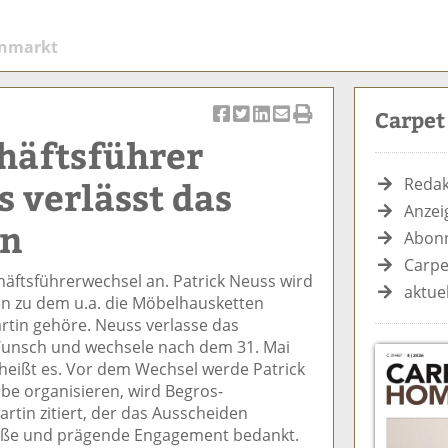
enmarkt
Carpe
Ar
Ar
Ar
Ar
Ar
häftsführer
ti
ti
ti
ti
ti
k
k
k
k
k
s verlässt das
Redak
el
el
el
el
el
Anzei
a
t
a
p
D
en
Abonn
uf
wi
uf
er
ru
F
tt
Li
E
ck
Carpe
häftsführerwechsel an. Patrick Neuss wird
ac
er
n
m
e
aktue
n zu dem u.a. die Möbelhausketten
e
n
k
ai
n
rtin gehöre. Neuss verlasse das
b
e
l
nsch und wechsele nach dem 31. Mai
o
di
v
 heißt es. Vor dem Wechsel werde Patrick
o
n
er
e organisieren, wird Begros-
k
te
se
artin zitiert, der das Ausscheiden
te
il
n
roße und prägende Engagement bedankt.
il
e
d