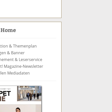
S
u
c
t Home
h
e
tion & Themenplan
gen & Banner
ement & Leserservice
t! Magazine-Newsletter
llen Mediadaten