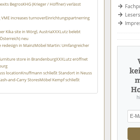
 exits Begros
KHG (Krieger / Höffner) verlässt
Fachp
Lesers
g VME increases turnover
Einrichtungspartnerring
Impre
er Kika site in Wörgl, Austria
XXXLutz belebt
Österreich) neu
 redesign in Mainz
Möbel Martin: Umfangreicher
 furniture store in Brandenburg
XXXLutz eröffnet
burg
ke
ss location
Knuffmann schließt Standort in Neuss
m
ash-and-Carry Stores
Möbel Kempf schließt
Ho
h