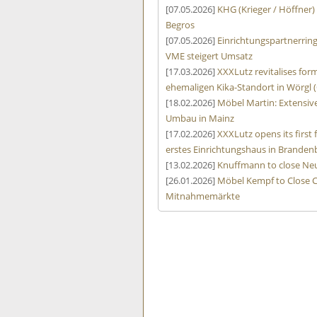
[07.05.2026]
KHG (Krieger / Höffner)
Begros
[07.05.2026]
Einrichtungspartnerrin
VME steigert Umsatz
[17.03.2026]
XXXLutz revitalises form
ehemaligen Kika-Standort in Wörgl (
[18.02.2026]
Möbel Martin: Extensive
Umbau in Mainz
[17.02.2026]
XXXLutz opens its first
erstes Einrichtungshaus in Branden
[13.02.2026]
Knuffmann to close Neu
[26.01.2026]
Möbel Kempf to Close C
Mitnahmemärkte