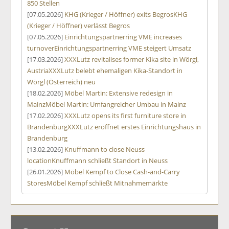
850 Stellen
[07.05.2026]
KHG (Krieger / Höffner) exits Begros
KHG
(Krieger / Höffner) verlässt Begros
[07.05.2026]
Einrichtungspartnerring VME increases
turnover
Einrichtungspartnerring VME steigert Umsatz
[17.03.2026]
XXXLutz revitalises former Kika site in Wörgl,
Austria
XXXLutz belebt ehemaligen Kika-Standort in
Wörgl (Österreich) neu
[18.02.2026]
Möbel Martin: Extensive redesign in
Mainz
Möbel Martin: Umfangreicher Umbau in Mainz
[17.02.2026]
XXXLutz opens its first furniture store in
Brandenburg
XXXLutz eröffnet erstes Einrichtungshaus in
Brandenburg
[13.02.2026]
Knuffmann to close Neuss
location
Knuffmann schließt Standort in Neuss
[26.01.2026]
Möbel Kempf to Close Cash-and-Carry
Stores
Möbel Kempf schließt Mitnahmemärkte