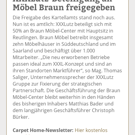
Möbel Braun freigegeben
el
el
el
el
el
a
t
a
p
D
Die Freigabe des Kartellamts stand noch aus.
uf
wi
uf
er
ru
Nun ist es amtlich: XXXLutz beteiligt sich mit
F
tt
Li
E
ck
50% an Braun Möbel-Center mit Hauptsitz in
ac
er
n
m
e
Reutlingen. Braun Möbel betreibt insgesamt
e
n
k
ai
n
zehn Möbelhäuser in Süddeutschland und im
b
e
l
Saarland und beschäftigt über 1.000
o
di
v
Mitarbeiter. „Die neu erworbenen Betriebe
o
n
er
passen ideal zum XXXL-Konzept und sind an
k
te
se
ihren Standorten Marktführer“, so Mag. Thomas
te
il
n
Saliger, Unternehmenssprecher der XXXLutz
il
e
d
Gruppe zur Fixierung der strategischen
e
n
e
Partnerschaft. Die Geschäftsführung der Braun
n
n
Möbel-Center bleibt weiterhin in den Händen
des bisherigen Inhabers Matthias Bader und
dem langjährigen Geschäftsführer Christoph
Bürker.
Carpet Home-Newsletter:
Hier kostenlos