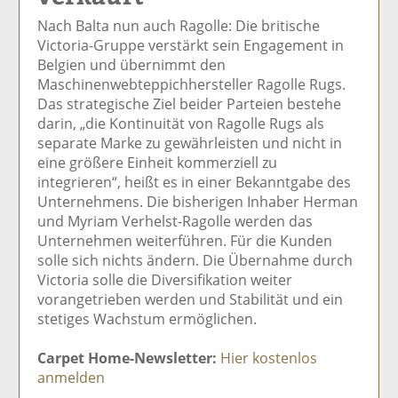
el
el
el
el
el
Nach Balta nun auch Ragolle: Die britische
a
t
a
p
D
Victoria-Gruppe verstärkt sein Engagement in
uf
wi
uf
er
ru
Belgien und übernimmt den
F
tt
Li
E
ck
Maschinenwebteppichhersteller Ragolle Rugs.
ac
er
n
m
e
Das strategische Ziel beider Parteien bestehe
e
n
k
ai
n
darin, „die Kontinuität von Ragolle Rugs als
b
e
l
separate Marke zu gewährleisten und nicht in
o
di
v
eine größere Einheit kommerziell zu
o
n
er
integrieren“, heißt es in einer Bekanntgabe des
k
te
se
Unternehmens. Die bisherigen Inhaber Herman
te
il
n
und Myriam Verhelst-Ragolle werden das
il
e
d
Unternehmen weiterführen. Für die Kunden
e
n
e
solle sich nichts ändern. Die Übernahme durch
n
n
Victoria solle die Diversifikation weiter
vorangetrieben werden und Stabilität und ein
stetiges Wachstum ermöglichen.
Carpet Home-Newsletter:
Hier kostenlos
anmelden