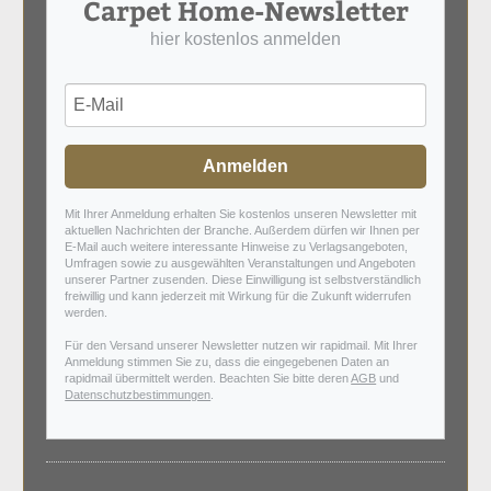
Carpet Home-Newsletter
hier kostenlos anmelden
Anmelden
Mit Ihrer Anmeldung erhalten Sie kostenlos unseren Newsletter mit
aktuellen Nachrichten der Branche. Außerdem dürfen wir Ihnen per
E-Mail auch weitere interessante Hinweise zu Verlagsangeboten,
Umfragen sowie zu ausgewählten Veranstaltungen und Angeboten
unserer Partner zusenden. Diese Einwilligung ist selbstverständlich
freiwillig und kann jederzeit mit Wirkung für die Zukunft widerrufen
werden.
Für den Versand unserer Newsletter nutzen wir rapidmail. Mit Ihrer
Anmeldung stimmen Sie zu, dass die eingegebenen Daten an
rapidmail übermittelt werden. Beachten Sie bitte deren
AGB
und
Datenschutzbestimmungen
.