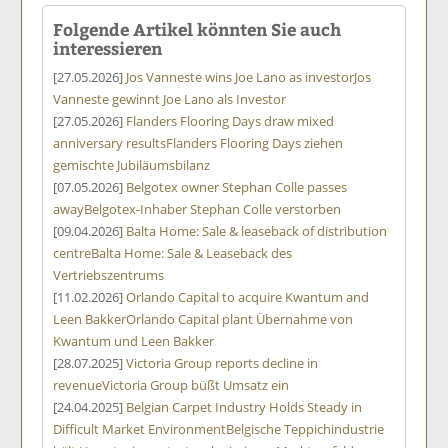
Folgende Artikel könnten Sie auch
interessieren
[27.05.2026]
Jos Vanneste wins Joe Lano as investor
Jos
Vanneste gewinnt Joe Lano als Investor
[27.05.2026]
Flanders Flooring Days draw mixed
anniversary results
Flanders Flooring Days ziehen
gemischte Jubiläumsbilanz
[07.05.2026]
Belgotex owner Stephan Colle passes
away
Belgotex-Inhaber Stephan Colle verstorben
[09.04.2026]
Balta Home: Sale & leaseback of distribution
centre
Balta Home: Sale & Leaseback des
Vertriebszentrums
[11.02.2026]
Orlando Capital to acquire Kwantum and
Leen Bakker
Orlando Capital plant Übernahme von
Kwantum und Leen Bakker
[28.07.2025]
Victoria Group reports decline in
revenue
Victoria Group büßt Umsatz ein
[24.04.2025]
Belgian Carpet Industry Holds Steady in
Difficult Market Environment
Belgische Teppichindustrie