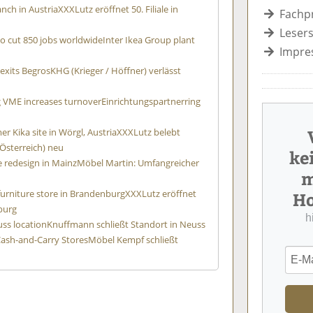
nch in Austria
XXXLutz eröffnet 50. Filiale in
Fachp
Lesers
to cut 850 jobs worldwide
Inter Ikea Group plant
Impre
 exits Begros
KHG (Krieger / Höffner) verlässt
g VME increases turnover
Einrichtungspartnerring
er Kika site in Wörgl, Austria
XXXLutz belebt
Österreich) neu
ke
 redesign in Mainz
Möbel Martin: Umfangreicher
m
 furniture store in Brandenburg
XXXLutz eröffnet
Ho
burg
h
ss location
Knuffmann schließt Standort in Neuss
ash-and-Carry Stores
Möbel Kempf schließt