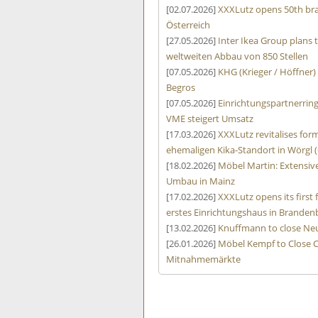
[02.07.2026]
XXXLutz opens 50th bra
Österreich
[27.05.2026]
Inter Ikea Group plans 
weltweiten Abbau von 850 Stellen
[07.05.2026]
KHG (Krieger / Höffner)
Begros
[07.05.2026]
Einrichtungspartnerrin
VME steigert Umsatz
[17.03.2026]
XXXLutz revitalises form
ehemaligen Kika-Standort in Wörgl (
[18.02.2026]
Möbel Martin: Extensive
Umbau in Mainz
[17.02.2026]
XXXLutz opens its first
erstes Einrichtungshaus in Branden
[13.02.2026]
Knuffmann to close Neu
[26.01.2026]
Möbel Kempf to Close C
Mitnahmemärkte