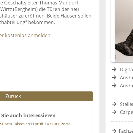
e Geschäftsleiter Thomas Mundorf
e
n
e
Wirtz (Bergheim) die Türen der neu
n
n
shäuser zu eröffnen. Beide Häuser sollen
ichabteilung" bekommen.
er kostenlos anmelden
Digit
Auszu
Auszu
Zurück
Stell
Carpe
Sie auch interessieren
z-Porta Takeover
EU prüft XXXLutz-Porta-
Fachze