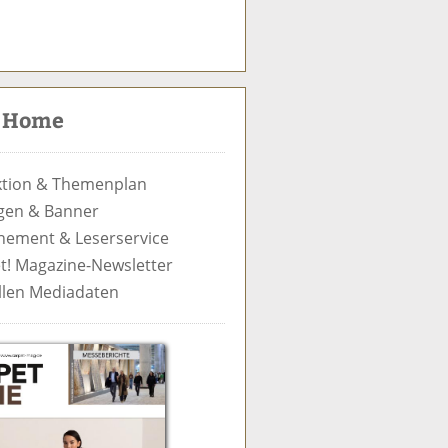
S
u
c
t Home
h
e
tion & Themenplan
gen & Banner
ement & Leserservice
t! Magazine-Newsletter
llen Mediadaten