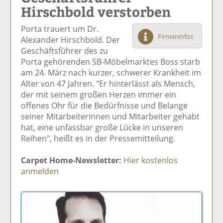
Hirschbold verstorben
el
el
el
el
el
a
t
a
p
D
Porta trauert um Dr.
uf
wi
uf
er
ru
Firmeninfos
Alexander Hirschbold. Der
F
tt
Li
E
ck
Geschäftsführer des zu
ac
er
n
m
e
Porta gehörenden SB-Möbelmarktes Boss starb
e
n
k
ai
n
am 24. März nach kurzer, schwerer Krankheit im
b
e
l
Alter von 47 Jahren. "Er hinterlässt als Mensch,
o
di
v
der mit seinem großen Herzen immer ein
o
n
er
offenes Ohr für die Bedürfnisse und Belange
k
te
se
seiner Mitarbeiterinnen und Mitarbeiter gehabt
te
il
n
hat, eine unfassbar große Lücke in unseren
il
e
d
Reihen", heißt es in der Pressemitteilung.
e
n
e
n
n
Carpet Home-Newsletter:
Hier kostenlos
anmelden