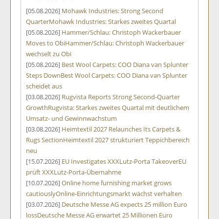
[05.08.2026]
Mohawk Industries: Strong Second
Quarter
Mohawk Industries: Starkes zweites Quartal
[05.08.2026]
Hammer/Schlau: Christoph Wackerbauer
Moves to Obi
Hammer/Schlau: Christoph Wackerbauer
wechselt zu Obi
[05.08.2026]
Best Wool Carpets: COO Diana van Splunter
Steps Down
Best Wool Carpets: COO Diana van Splunter
scheidet aus
[03.08.2026]
Rugvista Reports Strong Second-Quarter
Growth
Rugvista: Starkes zweites Quartal mit deutlichem
Umsatz- und Gewinnwachstum
[03.08.2026]
Heimtextil 2027 Relaunches Its Carpets &
Rugs Section
Heimtextil 2027 strukturiert Teppichbereich
neu
[15.07.2026]
EU Investigates XXXLutz-Porta Takeover
EU
prüft XXXLutz-Porta-Übernahme
[10.07.2026]
Online home furnishing market grows
cautiously
Online-Einrichtungsmarkt wächst verhalten
[03.07.2026]
Deutsche Messe AG expects 25 million Euro
loss
Deutsche Messe AG erwartet 25 Millionen Euro