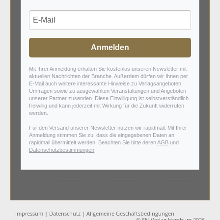
Anmelden
Mit Ihrer Anmeldung erhalten Sie kostenlos unseren Newsletter mit
aktuellen Nachrichten der Branche. Außerdem dürfen wir Ihnen per
E-Mail auch weitere interessante Hinweise zu Verlagsangeboten,
Umfragen sowie zu ausgewählten Veranstaltungen und Angeboten
unserer Partner zusenden. Diese Einwilligung ist selbstverständlich
freiwillig und kann jederzeit mit Wirkung für die Zukunft widerrufen
werden.
Für den Versand unserer Newsletter nutzen wir rapidmail. Mit Ihrer
Anmeldung stimmen Sie zu, dass die eingegebenen Daten an
rapidmail übermittelt werden. Beachten Sie bitte deren
AGB
und
Datenschutzbestimmungen
.
Impressum
|
Datenschutz
|
Allgemeine Geschäftsbedingungen
© SN-Verlag Hamburg 2026