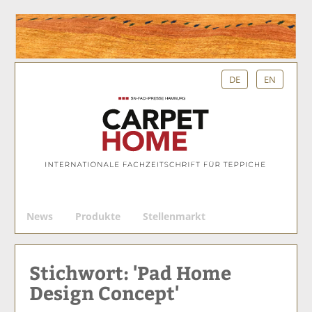
DE
EN
S
News
Produkte
Stellenmarkt
u
c
h
Stichwort: 'Pad Home
e
Design Concept'