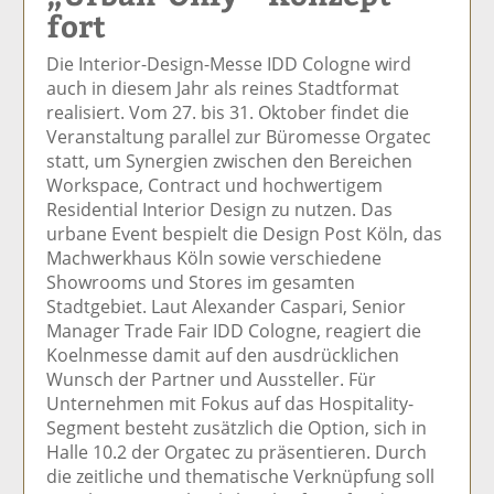
fort
el
el
el
el
el
a
t
a
p
D
Die Interior-Design-Messe IDD Cologne wird
uf
wi
uf
er
ru
auch in diesem Jahr als reines Stadtformat
F
tt
Li
E
ck
realisiert. Vom 27. bis 31. Oktober findet die
ac
er
n
m
e
Veranstaltung parallel zur Büromesse Orgatec
e
n
k
ai
n
statt, um Synergien zwischen den Bereichen
b
e
l
Workspace, Contract und hochwertigem
o
di
v
Residential Interior Design zu nutzen. Das
o
n
er
urbane Event bespielt die Design Post Köln, das
k
te
se
Machwerkhaus Köln sowie verschiedene
te
il
n
Showrooms und Stores im gesamten
il
e
d
Stadtgebiet. Laut Alexander Caspari, Senior
e
n
e
Manager Trade Fair IDD Cologne, reagiert die
n
n
Koelnmesse damit auf den ausdrücklichen
Wunsch der Partner und Aussteller. Für
Unternehmen mit Fokus auf das Hospitality-
Segment besteht zusätzlich die Option, sich in
Halle 10.2 der Orgatec zu präsentieren. Durch
die zeitliche und thematische Verknüpfung soll