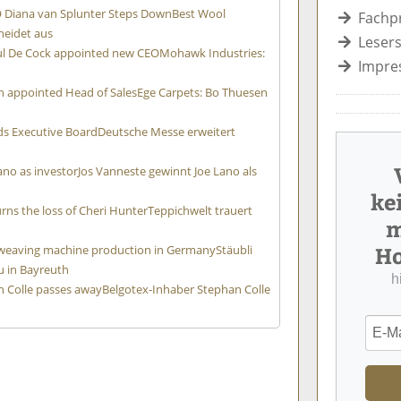
 Diana van Splunter Steps Down
Best Wool
Fachp
heidet aus
Lesers
ul De Cock appointed new CEO
Mohawk Industries:
Impre
n appointed Head of Sales
Ege Carpets: Bo Thuesen
s Executive Board
Deutsche Messe erweitert
ano as investor
Jos Vanneste gewinnt Joe Lano als
ke
s the loss of Cheri Hunter
Teppichwelt trauert
m
Ho
t weaving machine production in Germany
Stäubli
 in Bayreuth
h
 Colle passes away
Belgotex-Inhaber Stephan Colle