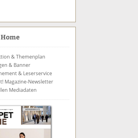
S
u
c
t Home
h
e
tion & Themenplan
gen & Banner
ement & Leserservice
t! Magazine-Newsletter
llen Mediadaten