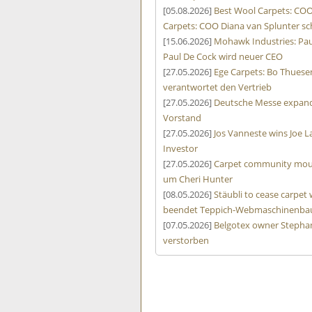
[05.08.2026]
Best Wool Carpets: COO
Carpets: COO Diana van Splunter sc
[15.06.2026]
Mohawk Industries: Pa
Paul De Cock wird neuer CEO
[27.05.2026]
Ege Carpets: Bo Thuese
verantwortet den Vertrieb
[27.05.2026]
Deutsche Messe expand
Vorstand
[27.05.2026]
Jos Vanneste wins Joe L
Investor
[27.05.2026]
Carpet community mourn
um Cheri Hunter
[08.05.2026]
Stäubli to cease carpe
beendet Teppich-Webmaschinenbau
[07.05.2026]
Belgotex owner Stephan
verstorben