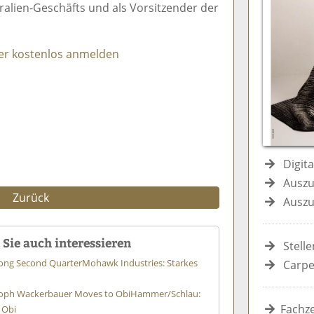
ralien-Geschäfts und als Vorsitzender der
e
n
e
n
n
er kostenlos anmelden
Digit
Auszu
Zurück
Auszu
Sie auch interessieren
Stell
rong Second Quarter
Mohawk Industries: Starkes
Carpe
oph Wackerbauer Moves to Obi
Hammer/Schlau:
Fachze
 Obi