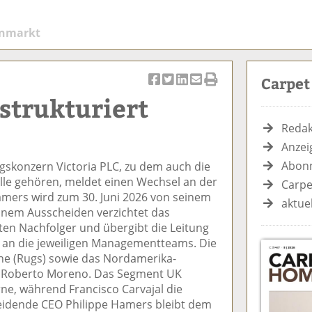
enmarkt
Carpe
Ar
Ar
Ar
Ar
Ar
 strukturiert
ti
ti
ti
ti
ti
k
k
k
k
k
Redak
el
el
el
el
el
Anzei
a
t
a
p
D
Abonn
gskonzern Victoria PLC, zu dem auch die
uf
wi
uf
er
ru
le gehören, meldet einen Wechsel an der
F
tt
Li
E
ck
Carpe
amers wird zum 30. Juni 2026 von seinem
ac
er
n
m
e
aktue
inem Ausscheiden verzichtet das
e
n
k
ai
n
en Nachfolger und übergibt die Leitung
b
e
l
t an die jeweiligen Managementteams. Die
o
di
v
he (Rugs) sowie das Nordamerika-
o
n
er
O Roberto Moreno. Das Segment UK
k
te
se
ne, während Francisco Carvajal die
te
il
n
heidende CEO Philippe Hamers bleibt dem
il
e
d