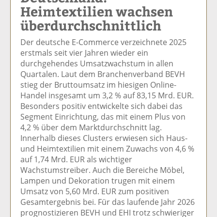
Heimtextilien wachsen
el
el
el
el
el
a
t
a
p
D
überdurchschnittlich
uf
wi
uf
er
ru
F
tt
Li
E
ck
Der deutsche E-Commerce verzeichnete 2025
ac
er
n
m
e
erstmals seit vier Jahren wieder ein
e
n
k
ai
n
durchgehendes Umsatzwachstum in allen
b
e
l
Quartalen. Laut dem Branchenverband BEVH
o
di
v
stieg der Bruttoumsatz im hiesigen Online-
o
n
er
Handel insgesamt um 3,2 % auf 83,15 Mrd. EUR.
k
te
se
Besonders positiv entwickelte sich dabei das
te
il
n
Segment Einrichtung, das mit einem Plus von
il
e
d
4,2 % über dem Marktdurchschnitt lag.
e
n
e
Innerhalb dieses Clusters erwiesen sich Haus-
n
n
und Heimtextilien mit einem Zuwachs von 4,6 %
auf 1,74 Mrd. EUR als wichtiger
Wachstumstreiber. Auch die Bereiche Möbel,
Lampen und Dekoration trugen mit einem
Umsatz von 5,60 Mrd. EUR zum positiven
Gesamtergebnis bei. Für das laufende Jahr 2026
prognostizieren BEVH und EHI trotz schwieriger