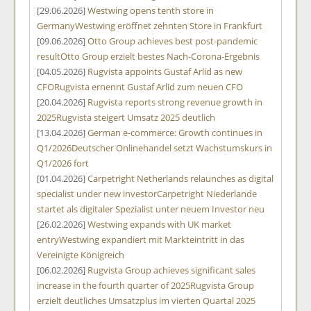
[29.06.2026]
Westwing opens tenth store in
Germany
Westwing eröffnet zehnten Store in Frankfurt
[09.06.2026]
Otto Group achieves best post-pandemic
result
Otto Group erzielt bestes Nach-Corona-Ergebnis
[04.05.2026]
Rugvista appoints Gustaf Arlid as new
CFO
Rugvista ernennt Gustaf Arlid zum neuen CFO
[20.04.2026]
Rugvista reports strong revenue growth in
2025
Rugvista steigert Umsatz 2025 deutlich
[13.04.2026]
German e-commerce: Growth continues in
Q1/2026
Deutscher Onlinehandel setzt Wachstumskurs in
Q1/2026 fort
[01.04.2026]
Carpetright Netherlands relaunches as digital
specialist under new investor
Carpetright Niederlande
startet als digitaler Spezialist unter neuem Investor neu
[26.02.2026]
Westwing expands with UK market
entry
Westwing expandiert mit Markteintritt in das
Vereinigte Königreich
[06.02.2026]
Rugvista Group achieves significant sales
increase in the fourth quarter of 2025
Rugvista Group
erzielt deutliches Umsatzplus im vierten Quartal 2025