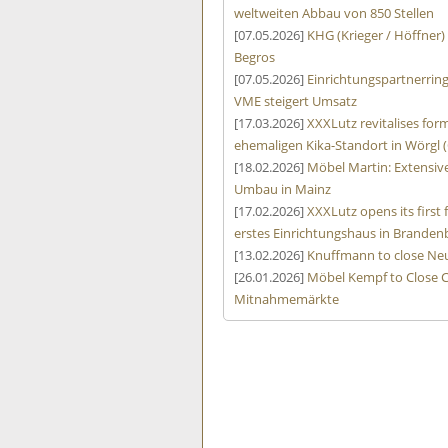
weltweiten Abbau von 850 Stellen
[07.05.2026]
KHG (Krieger / Höffner)
Begros
[07.05.2026]
Einrichtungspartnerrin
VME steigert Umsatz
[17.03.2026]
XXXLutz revitalises form
ehemaligen Kika-Standort in Wörgl (
[18.02.2026]
Möbel Martin: Extensive
Umbau in Mainz
[17.02.2026]
XXXLutz opens its first
erstes Einrichtungshaus in Branden
[13.02.2026]
Knuffmann to close Neu
[26.01.2026]
Möbel Kempf to Close C
Mitnahmemärkte