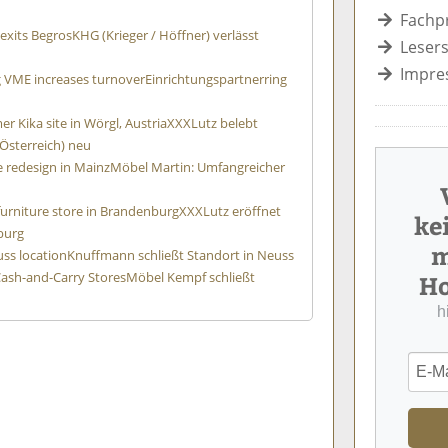
Fachp
 exits Begros
KHG (Krieger / Höffner) verlässt
Lesers
Impre
g VME increases turnover
Einrichtungspartnerring
er Kika site in Wörgl, Austria
XXXLutz belebt
Österreich) neu
 redesign in Mainz
Möbel Martin: Umfangreicher
 furniture store in Brandenburg
XXXLutz eröffnet
ke
burg
m
ss location
Knuffmann schließt Standort in Neuss
ash-and-Carry Stores
Möbel Kempf schließt
Ho
h