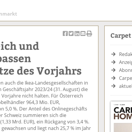
enmarkt
Carpe
Ar
Ar
Ar
Ar
Ar
eich und
ti
ti
ti
ti
ti
k
k
k
k
k
passen
Redak
el
el
el
el
el
Anzei
a
t
a
p
D
ze des Vorjahrs
Abonn
uf
wi
uf
er
ru
F
tt
Li
E
ck
Carpe
n auch die Ikea-Landesgesellschaften in
ac
er
n
m
e
aktue
 Geschäftsjahr 2023/24 (31. August) die
e
n
k
ai
n
Vorjahre nicht halten. Für Österreich
b
e
l
öbelhändler 964,3 Mio. EUR,
o
di
v
 5,0 %. Der Anteil des Onlinegeschäfts
o
n
er
der Schweiz summieren sich die
k
te
se
(1,33 Mrd. EUR), ein Rückgang von 3,4 %.
te
il
n
er gewachsen und liegt nach 25,7 % im Jahr
il
e
d