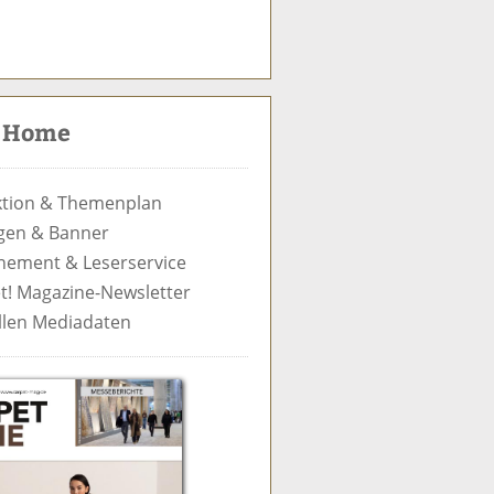
S
u
c
t Home
h
e
tion & Themenplan
gen & Banner
ement & Leserservice
t! Magazine-Newsletter
llen Mediadaten