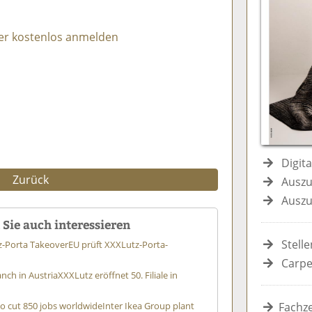
e
n
e
n
n
er kostenlos anmelden
Digit
Zurück
Auszu
Auszu
Sie auch interessieren
Stell
z-Porta Takeover
EU prüft XXXLutz-Porta-
Carpe
nch in Austria
XXXLutz eröffnet 50. Filiale in
to cut 850 jobs worldwide
Inter Ikea Group plant
Fachze