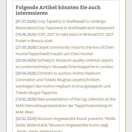
Folgende Artikel könnten Sie auch
interessieren
[01.07.2026]
Croy Tapestry in Greifswald to Undergo
Restoration
Croy-Tapisserie in Greifswald wird restauriert
[16.06.2026]
ICOC 2027 to take place in Brescia
ICOC 2027
findet in Brescia statt
[27.05.2026]
Carpet community mourns the loss of Cheri
Hunter
Teppichwelt trauert um Cheri Hunter
[20.04.2026]
Sotheby’s: Museum-quality oriental carpets
in London
Sotheby’s: Museale Orientteppiche in London
[20.04.2026]
Christie’s to auction Holms Hepburn
Coronation and Toledo Mughal carpets
Christie’s
versteigert den Holms Hepburn Krönungsteppich und
Toledo-Mogul-Teppiche
[19.02.2026]
New presentation of the rug collection at the
MAK Vienna
Neupräsentation der Teppichsammlung im
MAK Wien
[02.02.2026]
Museum Angewandte Kunst presents "Wolle.
Seide. Widerstand."
Museum Angewandte Kunst zeigt
„Wolle. Seide. Widerstand.“