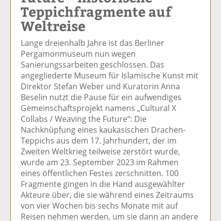
Teppichfragmente auf
el
el
el
el
el
a
t
a
p
D
Weltreise
uf
wi
uf
er
ru
F
tt
Li
E
ck
Lange dreienhalb Jahre ist das Berliner
ac
er
n
m
e
Pergamonmuseum nun wegen
e
n
k
ai
n
Sanierungssarbeiten geschlossen. Das
b
e
l
angegliederte Museum für Islamische Kunst mit
o
di
v
Direktor Stefan Weber und Kuratorin Anna
o
n
er
Beselin nutzt die Pause für ein aufwendiges
k
te
se
Gemeinschaftsprojekt namens „Cultural X
te
il
n
Collabs / Weaving the Future“: Die
il
e
d
Nachknüpfung eines kaukasischen Drachen-
e
n
e
Teppichs aus dem 17. Jahrhundert, der im
n
n
Zweiten Weltkrieg teilweise zerstört wurde,
wurde am 23. September 2023 im Rahmen
eines öffentlichen Festes zerschnitten. 100
Fragmente gingen in die Hand ausgewählter
Akteure über, die sie während eines Zeitraums
von vier Wochen bis sechs Monate mit auf
Reisen nehmen werden, um sie dann an andere