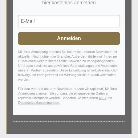
hier kostenlos anmelden
Anmelden
Mit Ihrer Anmeldung erhalten Sie kostenlos unseren Newsletter mit
aktuellen Nachrichten der Branche. Außerdem dürfen wir Ihnen per
E-Mail auch weitere interessante Hinweise zu Verlagsangeboten,
Umfragen sowie zu ausgewählten Veranstaltungen und Angeboten
unserer Partner zusenden. Diese Einwilligung ist selbstverständlich
freiwillig und kann jederzeit mit Wirkung für die Zukunft widerrufen
werden.
Für den Versand unserer Newsletter nutzen wir rapidmail. Mit Ihrer
Anmeldung stimmen Sie zu, dass die eingegebenen Daten an
rapidmail übermittelt werden. Beachten Sie bitte deren
AGB
und
Datenschutzbestimmungen
.