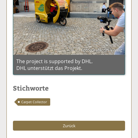
Foto/Grafik: SN-Verlag
The project is supported by DHL.
DHL unterstützt das Projekt.
Stichworte
Carpet Collector
Zurück