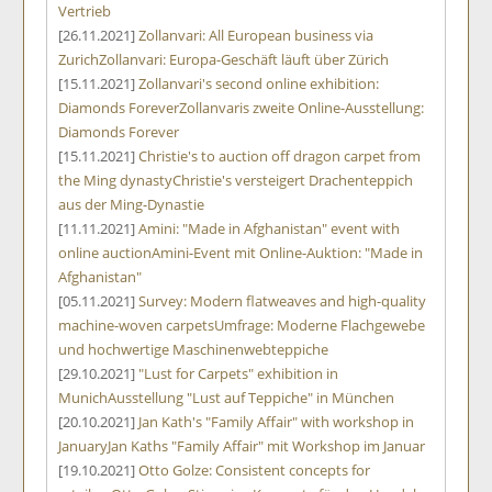
Vertrieb
[26.11.2021]
Zollanvari: All European business via
Zurich
Zollanvari: Europa-Geschäft läuft über Zürich
[15.11.2021]
Zollanvari's second online exhibition:
Diamonds Forever
Zollanvaris zweite Online-Ausstellung:
Diamonds Forever
[15.11.2021]
Christie's to auction off dragon carpet from
the Ming dynasty
Christie's versteigert Drachenteppich
aus der Ming-Dynastie
[11.11.2021]
Amini: "Made in Afghanistan" event with
online auction
Amini-Event mit Online-Auktion: "Made in
Afghanistan"
[05.11.2021]
Survey: Modern flatweaves and high-quality
machine-woven carpets
Umfrage: Moderne Flachgewebe
und hochwertige Maschinenwebteppiche
[29.10.2021]
"Lust for Carpets" exhibition in
Munich
Ausstellung "Lust auf Teppiche" in München
[20.10.2021]
Jan Kath's "Family Affair" with workshop in
January
Jan Kaths "Family Affair" mit Workshop im Januar
[19.10.2021]
Otto Golze: Consistent concepts for