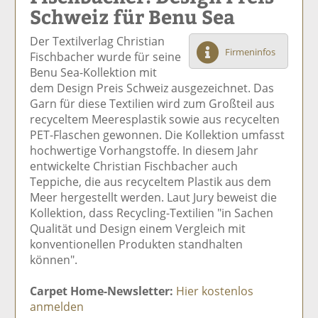
Schweiz für Benu Sea
el
el
el
el
el
a
t
a
p
D
Der Textilverlag Christian
uf
wi
uf
er
ru
Firmeninfos
Fischbacher wurde für seine
F
tt
Li
E
ck
Benu Sea-Kollektion mit
ac
er
n
m
e
dem Design Preis Schweiz ausgezeichnet. Das
e
n
k
ai
n
Garn für diese Textilien wird zum Großteil aus
b
e
l
recyceltem Meeresplastik sowie aus recycelten
o
di
v
PET-Flaschen gewonnen. Die Kollektion umfasst
o
n
er
hochwertige Vorhangstoffe. In diesem Jahr
k
te
se
entwickelte Christian Fischbacher auch
te
il
n
Teppiche, die aus recyceltem Plastik aus dem
il
e
d
Meer hergestellt werden. Laut Jury beweist die
e
n
e
Kollektion, dass Recycling-Textilien "in Sachen
n
n
Qualität und Design einem Vergleich mit
konventionellen Produkten standhalten
können".
Carpet Home-Newsletter:
Hier kostenlos
anmelden