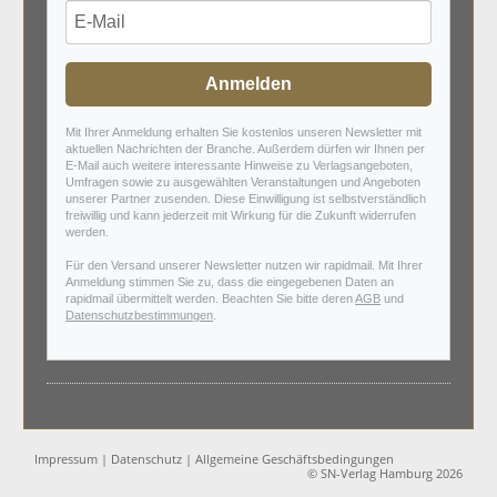
Anmelden
Mit Ihrer Anmeldung erhalten Sie kostenlos unseren Newsletter mit
aktuellen Nachrichten der Branche. Außerdem dürfen wir Ihnen per
E-Mail auch weitere interessante Hinweise zu Verlagsangeboten,
Umfragen sowie zu ausgewählten Veranstaltungen und Angeboten
unserer Partner zusenden. Diese Einwilligung ist selbstverständlich
freiwillig und kann jederzeit mit Wirkung für die Zukunft widerrufen
werden.
Für den Versand unserer Newsletter nutzen wir rapidmail. Mit Ihrer
Anmeldung stimmen Sie zu, dass die eingegebenen Daten an
rapidmail übermittelt werden. Beachten Sie bitte deren
AGB
und
Datenschutzbestimmungen
.
Impressum
|
Datenschutz
|
Allgemeine Geschäftsbedingungen
© SN-Verlag Hamburg 2026