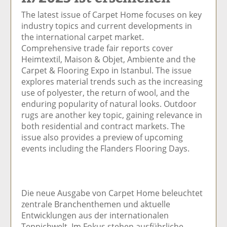
el
el
el
el
el
The latest issue of Carpet Home focuses on key
a
t
a
p
D
industry topics and current developments in
uf
wi
uf
er
ru
the international carpet market.
F
tt
Li
E
ck
Comprehensive trade fair reports cover
ac
er
n
m
e
Heimtextil, Maison & Objet, Ambiente and the
e
n
k
ai
n
Carpet & Flooring Expo in Istanbul. The issue
b
e
l
explores material trends such as the increasing
o
di
v
use of polyester, the return of wool, and the
o
n
er
enduring popularity of natural looks. Outdoor
k
te
se
rugs are another key topic, gaining relevance in
te
il
n
both residential and contract markets. The
il
e
d
issue also provides a preview of upcoming
e
n
e
events including the Flanders Flooring Days.
n
n
Die neue Ausgabe von Carpet Home beleuchtet
zentrale Branchenthemen und aktuelle
Entwicklungen aus der internationalen
Teppichwelt. Im Fokus stehen ausführliche