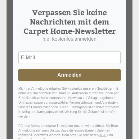
Verpassen Sie keine
Nachrichten mit dem
Carpet Home-Newsletter
hier kostenlos anmelden
Anmelden
Mit Ihrer Anmeldung erhalten Sie kostenlos unseren Newsletter mit
aktuellen Nachrichten der Branche. Außerdem dürfen wir Ihnen per
E-Mail auch weitere interessante Hinweise zu Verlagsangeboten,
Umfragen sowie zu ausgewählten Veranstaltungen und Angeboten
unserer Partner zusenden. Diese Einwilligung ist selbstverständlich
freiwillig und kann jederzeit mit Wirkung für die Zukunft widerrufen
werden.
Für den Versand unserer Newsletter nutzen wir rapidmail. Mit Ihrer
Anmeldung stimmen Sie zu, dass die eingegebenen Daten an
rapidmail übermittelt werden. Beachten Sie bitte deren
AGB
und